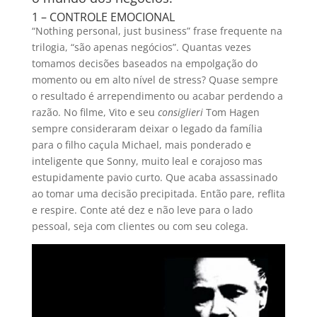
1 – CONTROLE EMOCIONAL
“Nothing personal, just business” frase frequente na
trilogia, “são apenas negócios”. Quantas vezes
tomamos decisões baseados na empolgação do
momento ou em alto nível de stress? Quase sempre
o resultado é arrependimento ou acabar perdendo a
razão. No filme, Vito e seu
consiglieri
Tom Hagen
sempre consideraram deixar o legado da família
para o filho caçula Michael, mais ponderado e
inteligente que Sonny, muito leal e corajoso mas
estupidamente pavio curto. Que acaba assassinado
ao tomar uma decisão precipitada. Então pare, reflita
e respire. Conte até dez e não leve para o lado
pessoal, seja com clientes ou com seu colega.