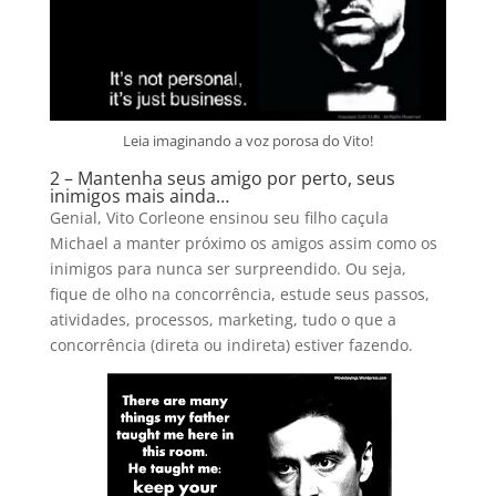
Leia imaginando a voz porosa do Vito!
2 – Mantenha seus amigo por perto, seus
inimigos mais ainda…
Genial, Vito Corleone ensinou seu filho caçula
Michael a manter próximo os amigos assim como os
inimigos para nunca ser surpreendido. Ou seja,
fique de olho na concorrência, estude seus passos,
atividades, processos, marketing, tudo o que a
concorrência (direta ou indireta) estiver fazendo.