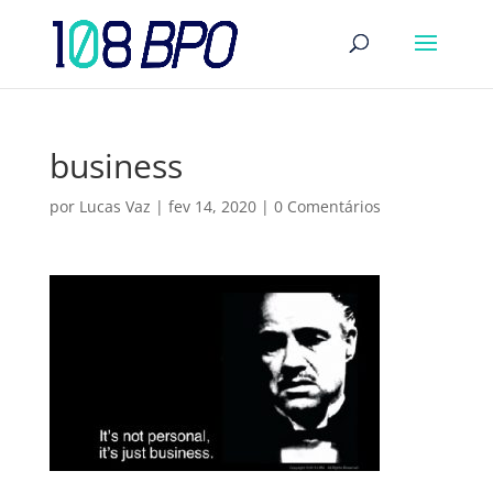
business
por
Lucas Vaz
|
fev 14, 2020
|
0 Comentários