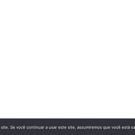
site. Se você continuar a usar este site, assumiremos que você está sa