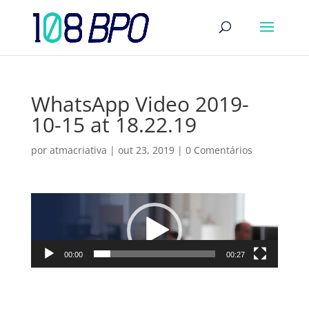
WhatsApp Video 2019-
10-15 at 18.22.19
por
atmacriativa
|
out 23, 2019
|
0 Comentários
Tocador
de
vídeo
00:00
00:27