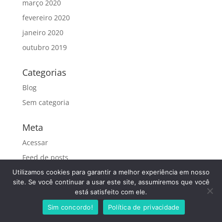
março 2020
fevereiro 2020
janeiro 2020
outubro 2019
Categorias
Blog
Sem categoria
Meta
Acessar
Feed de posts
Feed de comentários
Utilizamos cookies para garantir a melhor experiência em nosso
site. Se você continuar a usar este site, assumiremos que você
WordPress.org
está satisfeito com ele.
Sim concordo!
Política de privacidade